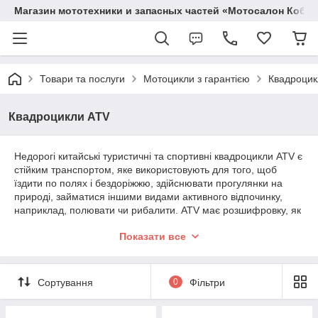
Магазин мототехники и запасных частей «Мотосалон Кобр
Товари та послуги
Мотоцикли з гарантією
Квадроцик
Квадроцикли ATV
Недорогі китайські туристичні та спортивні квадроцикли ATV є
стійким транспортом, яке використовують для того, щоб
їздити по полях і бездоріжжю, здійснювати прогулянки на
природі, займатися іншими видами активного відпочинку,
наприклад, полювати чи рибалити. ATV має розшифровку, як
«All Terrain Vehicle», тобто — всюдихід.
Показати все
Китайські утилітарні всюдиходи та
тягачі ATV
Сортування
0
Фільтри
На цій сторінці нашого сайту ви знайдете утилітарні потужні
квадроцикли, а також недорогі туристичні та спортивні
всюдиходи. В основному, це китайська техніка.