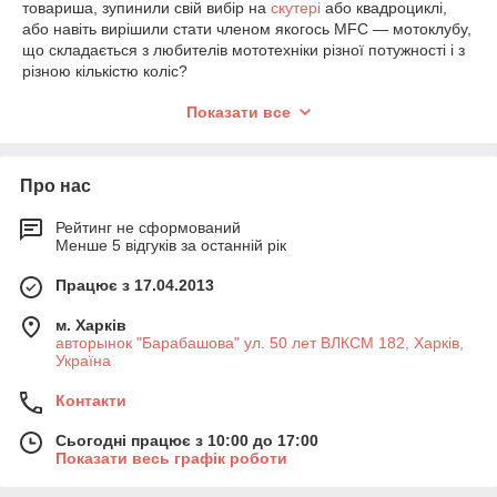
товариша, зупинили свій вибір на
скутері
або квадроциклі,
або навіть вирішили стати членом якогось MFC — мотоклубу,
що складається з любителів мототехніки різної потужності і з
різною кількістю коліс?
Великий асортимент мототехніки в
Показати все
Харкові
У такому разі ласкаво просимо на сайт мультибрендового
Про нас
магазину мототехніки «Мотосалон Кобра», який знаходиться
в Харкові. У нас є великий асортимент китайських,
Рейтинг не сформований
тайваньських, індійських мотоциклів, різноманітної
Менше 5 відгуків за останній рік
мототехніки і запасних частин.
Які види мототехніки ми пропонуємо?
Працює з 17.04.2013
У каталозі товарів представлений великий вибір товарів:
більше 100 видів мотоциклів, мопедів, скутерів різних
м. Харків
моделей. А також:
авторынок "Барабашова" ул. 50 лет ВЛКСМ 182, Харків,
―
електровелосипеди
;
Україна
―
квадроцикли
ATV;
―
трицикли
Контакти
― запасні частини,
мотоаксессуары
і хімія;
― силове обладнання,
генератори
, мотопомпи;
Сьогодні працює з 10:00 до 17:00
Показати весь графік роботи
― широкий асортимент сільськогосподарської техніки.
Наша компанія вкрай вимоглива до якості товарів, які