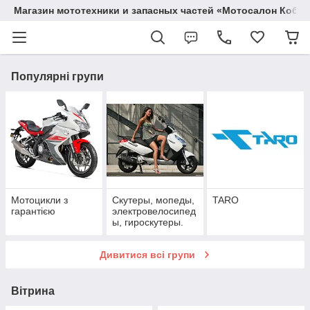
Магазин мототехники и запасных частей «Мотосалон Кобр
Популярні групи
Мотоцикли з
Скутеры, мопеды,
TARO
гарантією
электровелосипед
ы, гироскутеры.
Дивитися всі групи
Вітрина