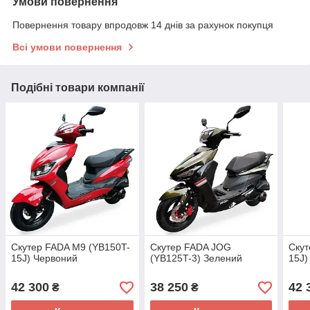
Умови повернення
Повернення товару впродовж 14 днів за рахунок покупця
Всі умови повернення
Подібні товари компанії
Скутер FADA M9 (YB150T-
Скутер FADA JOG
Скут
15J) Червоний
(YB125T-3) Зелений
15J)
42 300
38 250
42 
₴
₴