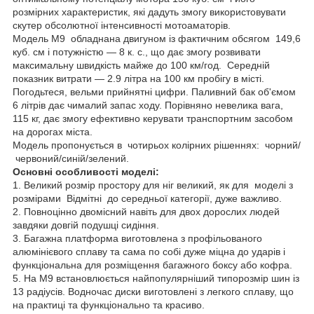
розмірних характеристик, які дадуть змогу використовувати
скутер обсолютної інтенсивності мотоаматорів.
Модель М9 обладнана двигуном із фактичним обсягом 149,6
куб. см і потужністю — 8 к. с., що дає змогу розвивати
максимальну швидкість майже до 100 км/год. Середній
показник витрати — 2.9 літра на 100 км пробігу в місті.
Погодьтеся, вельми прийнятні цифри. Паливний бак об'ємом
6 літрів дає чималий запас ходу. Порівняно невелика вага,
115 кг, дає змогу ефективно керувати транспортним засобом
на дорогах міста.
Модель пропонується в чотирьох колірних рішеннях: чорний/
червоний/синій/зелений.
Основні особливості моделі:
1. Великий розмір простору для ніг великий, як для моделі з
розмірами Відмітні до середньої категорії, дуже важливо.
2. Повноцінно двомісний навіть для двох дорослих людей
завдяки довгій подушці сидіння.
3. Багажна платформа виготовлена з профільованого
алюмінієвого сплаву та сама по собі дуже міцна до ударів і
функціональна для розміщення багажного боксу або кофра.
5. На М9 встановлюється найпопулярніший типорозмір шин із
13 радіусів. Водночас диски виготовлені з легкого сплаву, що
на практиці та функціонально та красиво.