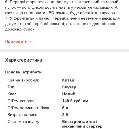
6. Передні фари великі та формують інтенсивний світловий
пучок — його цілком досить навіть у неосвітлених місцях. А
вже якщо встановити LED-лампи, буде абсолютно чудово.
7. У фронтальній панелі передбачений невеликий відсік для
документів або дрібної поклажі, а також гачок для фіксації
дорожніх сумок.
Приховати
Характеристики
Основні атрибути
Країна виробник
Китай
Тип
Скутер
Клас
Новий
Об'єм двигуна
149.6 куб. см
Об'єм паливного бака
6 л
Витрата палива
2.9
Система запуску
Електростартер і
механічний стартер