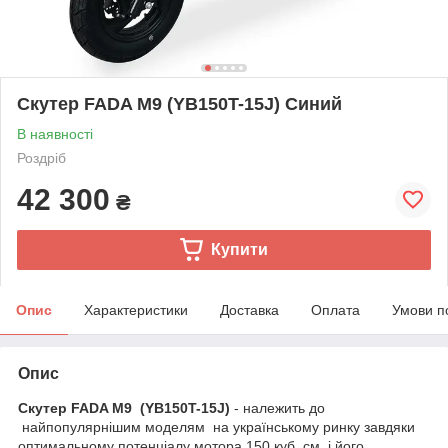
Скутер FADA M9 (YB150T-15J) Синий
В наявності
Роздріб
42 300
₴
Купити
Опис
Характеристики
Доставка
Оплата
Умови п
Опис
Скутер FADA М9 (YB150T-15J)
- належить до
найпопулярнішим моделям на українському ринку завдяки
оптимальному потенціалу мотора 150 куб. см і його