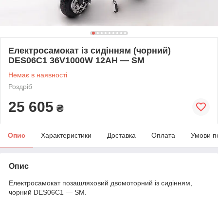
Електросамокат із сидінням (чорний)
DES06C1 36V1000W 12AH — SM
Немає в наявності
Роздріб
25 605
₴
Опис
Характеристики
Доставка
Оплата
Умови п
Опис
Електросамокат позашляховий двомоторний із сидінням,
чорний DES06C1 — SM.