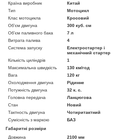
Країна виробник
Китай
Тип
Мотоцикл
Клас мотоцикла
Кросовий
Об'єм двигуна
300 куб. см
Об'єм паливного бака
7 л
Витрата палива
4
Система запуску
Електростартер і
механічний стартер
Кількість циліндрів
1
Максимальна швидкість
130 км/год
Вага
120 кг
Охолодження двигуна
Рідинне
Потужність двигуна
32 к. с.
Головна передача
Ланцюгова
Стан
Новий
Тактность двигуна
Чотиритактний
Сумісність з маркою
БАЗ
Габаритні розміри
Довжина
2100 мм