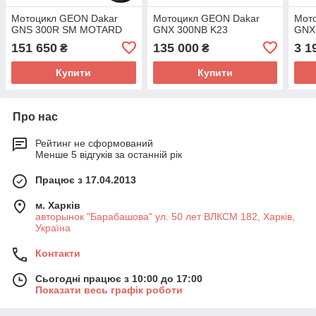
Мотоцикл GEON Dakar
Мотоцикл GEON Dakar
Мот
GNS 300R SM MOTARD
GNX 300NB K23
GNX
151 650
135 000
3 1
₴
₴
Купити
Купити
Про нас
Рейтинг не сформований
Менше 5 відгуків за останній рік
Працює з 17.04.2013
м. Харків
авторынок "Барабашова" ул. 50 лет ВЛКСМ 182, Харків,
Україна
Контакти
Сьогодні працює з 10:00 до 17:00
Показати весь графік роботи