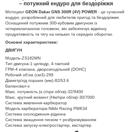
– потужний ендуро для бездоріжжя
Мотоцикл
GEON Dakar GNS 300R (4V) POWER
- це сучасний
ендуро, розроблений для любителів пригод та бездоріжжя.
Оснащений потужним 300-кубовим двигуном із
чотириклапанною головкою, він забезпечує відмінну
продуктивність та тягу на низьких та середніх оборотах.
Основні характеристики:
ДВИГУН
Модель-ZS182MN
Тип двигуна-1 циліндр, 4-тактний
ГРМ-4 клапана, дворозподільний (DOHC)
Робочий об'єм (см3)-299
Діаметр/хід поршня (мм)-82/53.6
Балансвал-є
Макс. потужність (к.с/при об/хв)-32/9400
Макс. крутний момент (Нм/при об/хв)-30/7000
Система живлення-карбюратор
Модель карбюратора-Nibbi Racing PWK34
Система охолодження-рідинна
Система змащення-тиском + розбризкуванням
Система запуску-електростартер, кікстартер