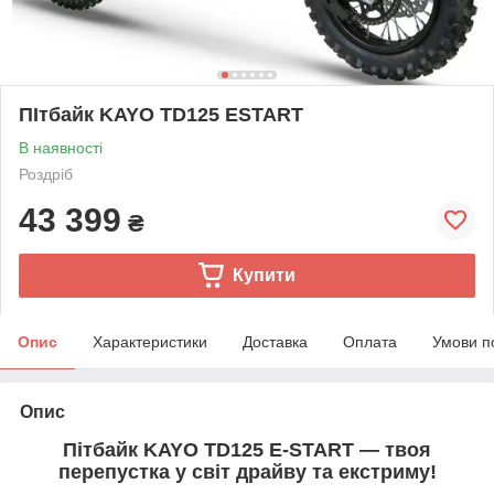
ПІтбайк KAYO TD125 ESTART
В наявності
Роздріб
43 399
₴
Купити
Опис
Характеристики
Доставка
Оплата
Умови п
Опис
Пітбайк KAYO TD125 E-START — твоя
перепустка у світ драйву та екстриму!