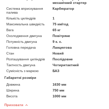
механічний стартер
Система вприскування
Карбюратор
палива
Кількість циліндрів
1
Максимальна швидкість
75 км/год
Вага
65 кг
Охолодження двигуна
Повітряне
Потужність двигуна
9 к. с.
Головна передача
Ланцюгова
Стан
Новий
Розташування циліндрів
Послідовне
Тактность двигуна
Чотиритактний
Сумісність з маркою
БАЗ
Габаритні розміри
Довжина
1630 мм
Ширина
750 мм
Висота
1000 мм
Приховати