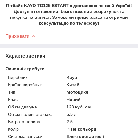
Пітбайк KAYO TD125 ESTART з доставкою по всій Україні!
Доступні готівковий, безготівковий розрахунок та
покупка на виплат. Замовляй прямо зараз та отримай
консультацію по телефону!
Приховати
Характеристики
Основні атрибути
Виробник
Kayo
Країна виробник
Китай
Тип
Мотоцикл
Клас
Новий
Об'єм двигуна
123 куб. см
Об'єм паливного бака
5.5 л
Витрата палива
2.5
Колір
Різні кольори
Система запуску
Електростартер і