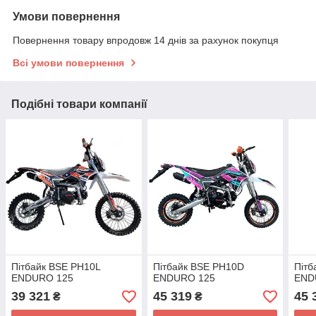
Умови повернення
Повернення товару впродовж 14 днів за рахунок покупця
Всі умови повернення
Подібні товари компанії
Пітбайк BSE PH10L
Пітбайк BSE PH10D
Пітб
ENDURO 125
ENDURO 125
END
39 321
45 319
45 
₴
₴