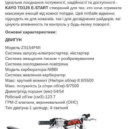
Ідеальне поєднання потужності, надійності та доступності -
KAYO TD125 E-START
створений для тих, хто хоче отримати
максимум емоцій від кожної поїздки. Цей пітбайк відмінно
підходить як для новачків, так і для досвідчених райдерів, які
цінують впевненість та контроль у будь-якому повороті.
Основні характеристики:
ДВИГУН
Модель-ZS154FMI
Система запуску-електростартер, кікстартер
Система змащення-тиском + розбризкуванням
Система охолодження-повітряна
Модель карбюратора-NIBBI
Система живлення-карбюратор
Макс. крутний момент (Нм/при об/хв)-8.8/5500
Макс. потужність (к.с/при об/хв)-9/7500
Діаметр/хід поршня (мм)-54/54
Робочий об'єм (см3)-123.7
ГРМ-2 клапани, верхневальний (OHC)
Тип двигуна-1 циліндр, 4-тактний