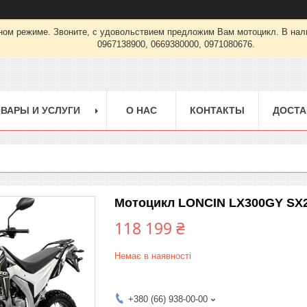
урном режиме. Звоните, с удовольствием предложим Вам мотоцикл. В
0967138900, 0669380000, 0971080676.
ВАРЫ И УСЛУГИ
О НАС
КОНТАКТЫ
ДОСТА
Мотоцикл LONCIN LX300GY SX2
118 199 ₴
Немає в наявності
+380 (66) 938-00-00