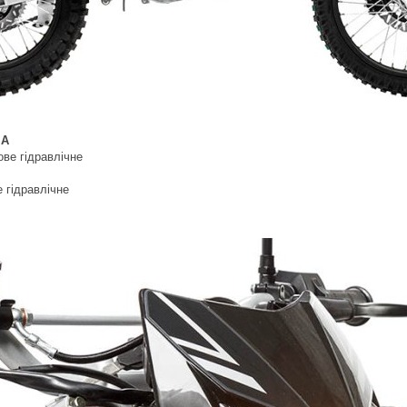
МА
ве гідравлічне
 гідравлічне