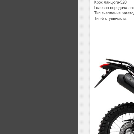
Крок ланцюга-520
Головна передача-ла
Тип зчеплення багато
Тип-6 ступінчаста