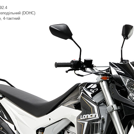
92.4
озподільний (DOHC)
, 4-тактний