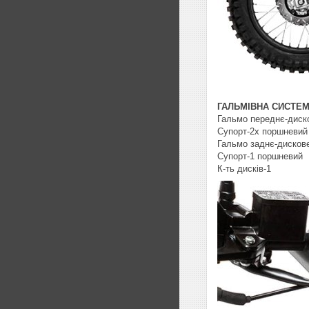
ГАЛЬМІВНА СИСТЕ
Гальмо переднє-диско
Супорт-2х поршневий
Гальмо заднє-дискове
Супорт-1 поршневий
К-ть дисків-1