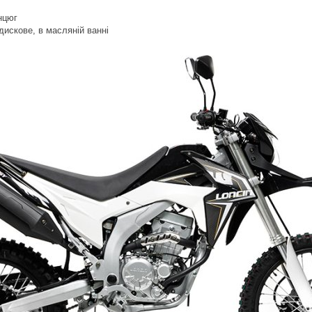
нцюг
дискове, в масляній ванні