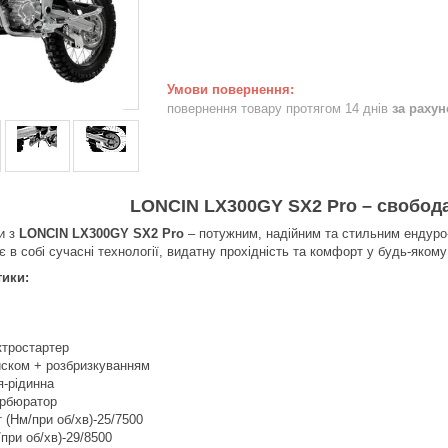
повернення товару протягом 14 днів
за раху
LONCIN LX300GY SX2 Pro – свобода
и з
LONCIN LX300GY SX2 Pro
– потужним, надійним та стильним ендуро
є в собі сучасні технології, видатну прохідність та комфорт у будь-яком
тики:
ктростартер
ском + розбризкуванням
-рідинна
арбюратор
 (Нм/при об/хв)-25/7500
/при об/хв)-29/8500