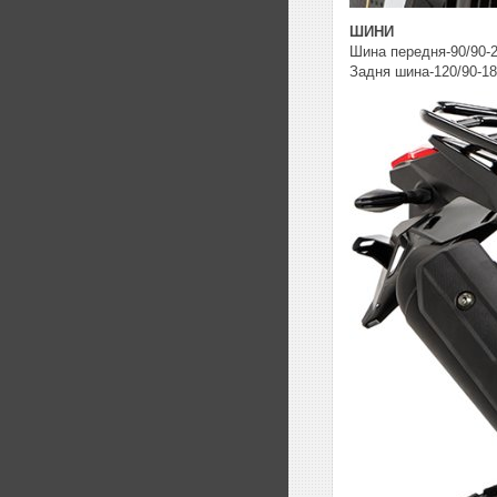
ШИНИ
Шина передня-90/90-
Задня шина-120/90-18