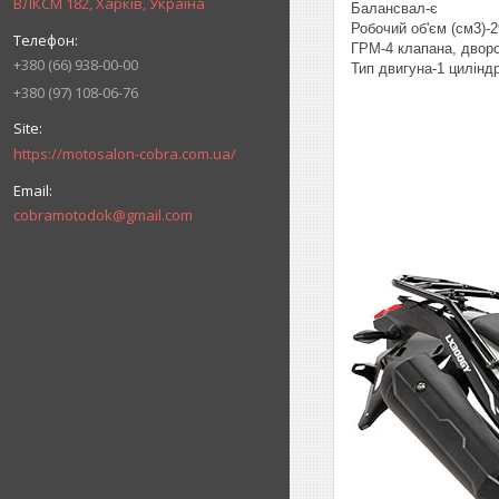
ВЛКСМ 182, Харків, Україна
Балансвал-є
Робочий об'єм (см3)-2
ГРМ-4 клапана, двор
+380 (66) 938-00-00
Тип двигуна-1 циліндр
+380 (97) 108-06-76
https://motosalon-cobra.com.ua/
cobramotodok@gmail.com