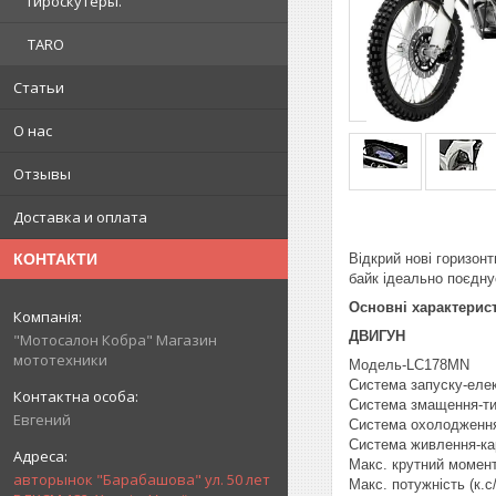
гироскутеры.
TARO
Статьи
О нас
Отзывы
Доставка и оплата
Відкрий нові горизонт
КОНТАКТИ
байк ідеально поєдну
Основні характерис
ДВИГУН
"Мотосалон Кобра" Магазин
мототехники
Модель-LC178MN
Система запуску-еле
Система змащення-ти
Евгений
Система охолодження
Система живлення-к
Макс. крутний момент
авторынок "Барабашова" ул. 50 лет
Макс. потужність (к.с