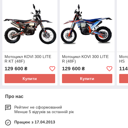
Мотоцикл KOVI 300 LITE
Мотоцикл KOVI 300 LITE
Мото
R KT (48F)
R (48F)
HS
129 600
129 600
114
₴
₴
Купити
Купити
Про нас
Рейтинг не сформований
Менше 5 відгуків за останній рік
Працює з 17.04.2013