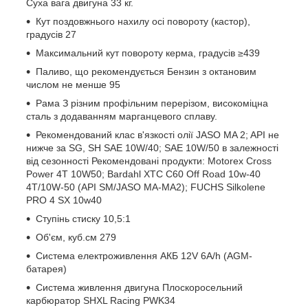
Суха вага двигуна 33 кг.
Кут поздовжнього нахилу осі повороту (кастор),
градусів 27
Максимальний кут повороту керма, градусів ≥439
Паливо, що рекомендується Бензин з октановим
числом не менше 95
Рама З різним профільним перерізом, високоміцна
сталь з додаванням марганцевого сплаву.
Рекомендований клас в'язкості олії JASO MA 2; API не
нижче за SG, SH SAE 10W/40; SAE 10W/50 в залежності
від сезонності Рекомендовані продукти: Motorex Cross
Power 4T 10W50; Bardahl XTC C60 Off Road 10w-40
4T/10W-50 (API SM/JASO MA-MA2); FUCHS Silkolene
PRO 4 SX 10w40
Ступінь стиску 10,5:1
Об'єм, куб.см 279
Система електроживлення АКБ 12V 6А/h (AGM-
батарея)
Система живлення двигуна Плоскоросельний
карбюратор SHXL Racing PWK34