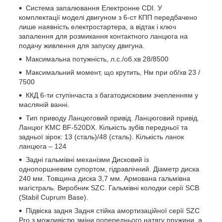
Система запалювання Електронне СDI. У
комплектації моделі двигуном з 6-ст КПП передбачено
лише наявність електростартера, а відтак і ключ
запалення для розмикання контактного ланцюга на
подачу живлення для запуску двигуна.
Максимальна потужність, л.с./об.хв 28/8500
Максимальний момент, що крутить, Нм при об/хв 23 /
7500
ККД 6-ти ступінчаста з багатодисковим зчепленням у
масляній ванні.
Тип приводу Ланцюговий привід. Ланцюговий привід.
Ланцюг KMC BF-520DX. Кількість зубів передньої та
задньої зірок: 13 (сталь)/48 (сталь). Кількість ланок
ланцюга – 124
Задні гальмівні механізми Дисковий із
однопоршневим супортом, гідравлічний. Діаметр диска
240 мм. Товщина диска 3,7 мм. Армована гальмівна
магістраль. Виробник SZC. Гальмівні колодки серії SCB
(Stabil Cuprum Base).
Підвіска задня Задня стійка амортизаційної серії SZC
Pro з можливістю зміни попереднього натягу пружини, а