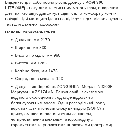
Відкрийте для себе новий рівень драйву з
KOVI 300
LITE
(48F)
- потужним та стильним мотоциклом, створеним
для тих, хто цінує динаміку, надійність та комфорт у кожній
поїздці. Цей мотоцикл ідеально підійде як для міських вулиць,
так і для далеких подорожей.
Основні характеристики:
Довжина, мм 2170
Ширина, мм 830
Висота по сідлу, мм 960
Висота, мм 1285
Колісна база, мм 1475
Споряджена маса, кг 123
Двигун, тип Виробник ZONGSHEN. Модель NB300F
Маркування ZS174MN. Бензиновий, із системою
водяного охолодження, одноциліндровий з
балансувальним валом. Один розподільний вал у
верхній частині головки блоку циліндрів (SOHC) з
приводом шестипластинчастим ланцюгом,
чотириклапанний механізм газорозподілу з
коромислами та роликовими штовхачами (рокерами).