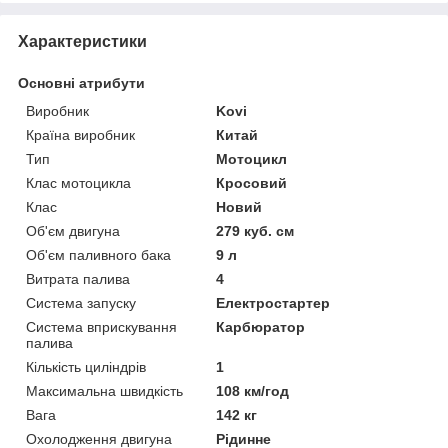
Характеристики
Основні атрибути
Виробник
Kovi
Країна виробник
Китай
Тип
Мотоцикл
Клас мотоцикла
Кросовий
Клас
Новий
Об'єм двигуна
279 куб. см
Об'єм паливного бака
9 л
Витрата палива
4
Система запуску
Електростартер
Система вприскування
Карбюратор
палива
Кількість циліндрів
1
Максимальна швидкість
108 км/год
Вага
142 кг
Охолодження двигуна
Рідинне