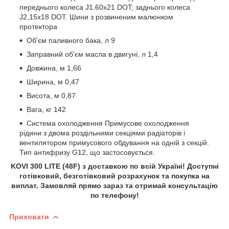
переднього колеса J1.60х21 DOT; заднього колеса
J2,15х18 DOT. Шини з розвиненим малюнком
протектора
Об'єм паливного бака, л 9
Заправний об'єм масла в двигуні, л 1,4
Довжина, м 1,66
Ширина, м 0,47
Висота, м 0,87
Вага, кг 142
Система охолодження Примусове охолодження
рідини з двома роздільними секціями радіаторів і
вентилятором примусового обдування на одній з секцій.
Тип антифризу G12, що застосовується.
KOVI 300 LITE
(48F)
з доставкою по всій Україні! Доступні
готівковий, безготівковий розрахунок та покупка на
виплат. Замовляй прямо зараз та отримай консультацію
по телефону!
Приховати