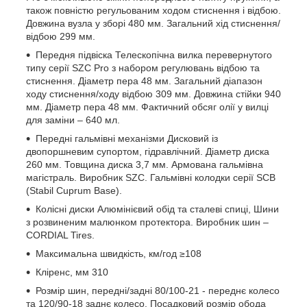
також повністю регульованим ходом стиснення і відбою.
Довжина вузла у зборі 480 мм. Загальний хід стиснення/
відбою 299 мм.
Передня підвіска Телескопічна вилка перевернутого
типу серії SZC Pro з набором регулювань відбою та
стиснення. Діаметр пера 48 мм. Загальний діапазон
ходу стиснення/ходу відбою 309 мм. Довжина стійки 940
мм. Діаметр пера 48 мм. Фактичний обсяг олії у вилці
для заміни – 640 мл.
Передні гальмівні механізми Дисковий із
двопоршневим супортом, гідравлічний. Діаметр диска
260 мм. Товщина диска 3,7 мм. Армована гальмівна
магістраль. Виробник SZC. Гальмівні колодки серії SCB
(Stabil Cuprum Base).
Колісні диски Алюмінієвий обід та сталеві спиці, Шини
з розвиненим малюнком протектора. Виробник шин –
CORDIAL Tires.
Максимальна швидкість, км/год ≥108
Кліренс, мм 310
Розмір шин, передні/задні 80/100-21 - переднє колесо
та 120/90-18 заднє колесо. Посадковий розмір обода