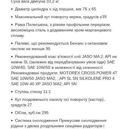
Суха вага двигуна 33,2 кг.
Діаметр циліндра х хід поршня, мм 76 х 65
Максимальний кут повороту керма, градусів ≥39
Рама Полегшена, з різним профільним перерізом,
високоміцна сталь з додаванням хром-марганцевого
сплаву.
Паливо, що рекомендується Бензин з октановим
числом не менше 95
Рекомендований клас в'язкості олії JASO MA 2; API не
нижче SL (залежно від передбачуваних умов їзди) SAE
10W/40; SAE 10W/50 в залежності від сезонності
Рекомендовані продукти: MOTOREX CROSS POWER 4T
SAE 10W/50 JASO MA2; ; API SL SN SILKOLENE PRO 4
SAE 10W-40 XP JASO MA2; API SN
Ступінь стиску 11:1
Кут поздовжнього нахилу осі повороту (кастор),
градусів 27
Об'єм, куб.см 295
Система охолодження Примусове охолодження
рідини з двома роздільними секціями радіаторів і