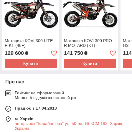
Мотоцикл KOVI 300 LITE
Мотоцикл KOVI 300 PRO
Мото
R KT (48F)
R MOTARD (KT)
HS
129 600
141 750
114
₴
₴
Купити
Купити
Про нас
Рейтинг не сформований
Менше 5 відгуків за останній рік
Працює з 17.04.2013
м. Харків
авторынок "Барабашова" ул. 50 лет ВЛКСМ 182, Харків,
Україна