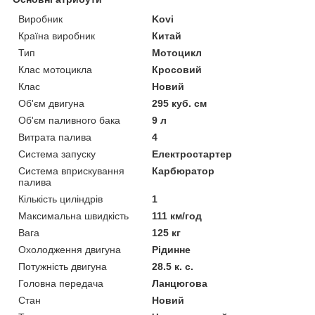
Виробник
Kovi
Країна виробник
Китай
Тип
Мотоцикл
Клас мотоцикла
Кросовий
Клас
Новий
Об'єм двигуна
295 куб. см
Об'єм паливного бака
9 л
Витрата палива
4
Система запуску
Електростартер
Система вприскування
Карбюратор
палива
Кількість циліндрів
1
Максимальна швидкість
111 км/год
Вага
125 кг
Охолодження двигуна
Рідинне
Потужність двигуна
28.5 к. с.
Головна передача
Ланцюгова
Стан
Новий