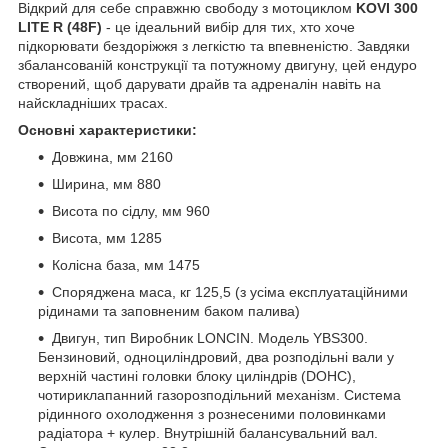
Відкрий для себе справжню свободу з мотоциклом
KOVI 300
LITE R (48F)
- це ідеальний вибір для тих, хто хоче
підкорювати бездоріжжя з легкістю та впевненістю. Завдяки
збалансованій конструкції та потужному двигуну, цей ендуро
створений, щоб дарувати драйв та адреналін навіть на
найскладніших трасах.
Основні характеристики:
Довжина, мм 2160
Ширина, мм 880
Висота по сідлу, мм 960
Висота, мм 1285
Колісна база, мм 1475
Споряджена маса, кг 125,5 (з усіма експлуатаційними
рідинами та заповненим баком палива)
Двигун, тип Виробник LONCIN. Модель YBS300.
Бензиновий, одноциліндровий, два розподільні вали у
верхній частині головки блоку циліндрів (DOHC),
чотириклапанний газорозподільний механізм. Система
рідинного охолодження з рознесеними половинками
радіатора + кулер. Внутрішній балансувальний вал.