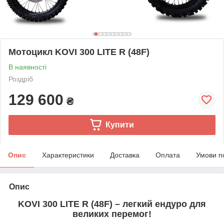
Мотоцикл KOVI 300 LITE R (48F)
В наявності
Роздріб
129 600
₴
Купити
Опис
Характеристики
Доставка
Оплата
Умови п
Опис
KOVI 300 LITE R
(48F)
– легкий ендуро для
великих перемог!