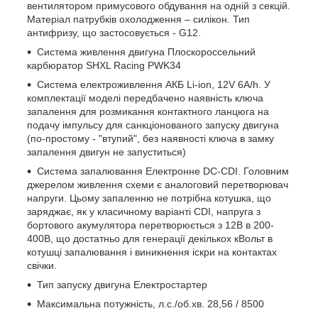
вентилятором примусового обдування на одній з секцій.
Матеріал патрубків охолодження – силікон. Тип
антифризу, що застосовується - G12.
Система живлення двигуна Плоскороссельний
карбюратор SHXL Racing PWK34
Система електроживлення АКБ Li-ion, 12V 6А/h. У
комплектації моделі передбачено наявність ключа
запалення для розмикання контактного ланцюга на
подачу імпульсу для санкціонованого запуску двигуна
(по-простому - "втупий", без наявності ключа в замку
запалення двигун не запуститься)
Система запалювання Електронне DC-СDI. Головним
джерелом живлення схеми є аналоговий перетворювач
напруги. Цьому запаленню не потрібна котушка, що
заряджає, як у класичному варіанті CDI, напруга з
бортового акумулятора перетворюється з 12В в 200-
400В, що достатньо для генерації декількох кВольт в
котушці запалювання і виникнення іскри на контактах
свічки.
Тип запуску двигуна Електростартер
Максимальна потужність, л.с./об.хв. 28,56 / 8500