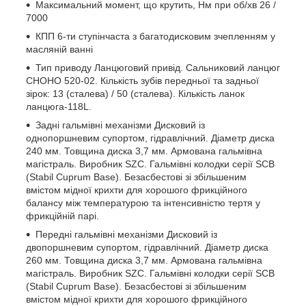
Максимальний момент, що крутить, Нм при об/хв 26 /
7000
КПП 6-ти ступінчаста з багатодисковим зчепленням у
масляній ванні
Тип приводу Ланцюговий привід. Сальниковий ланцюг
CHOHO 520-02. Кількість зубів передньої та задньої
зірок: 13 (сталева) / 50 (сталева). Кількість ланок
ланцюга-118L.
Задні гальмівні механізми Дисковий із
однопоршневим супортом, гідравлічний. Діаметр диска
240 мм. Товщина диска 3,7 мм. Армована гальмівна
магістраль. Виробник SZC. Гальмівні колодки серії SCB
(Stabil Cuprum Base). Безасбестові зі збільшеним
вмістом мідної крихти для хорошого фрикційного
балансу між температурою та інтенсивністю тертя у
фрикційній парі.
Передні гальмівні механізми Дисковий із
двопоршневим супортом, гідравлічний. Діаметр диска
260 мм. Товщина диска 3,7 мм. Армована гальмівна
магістраль. Виробник SZC. Гальмівні колодки серії SCB
(Stabil Cuprum Base). Безасбестові зі збільшеним
вмістом мідної крихти для хорошого фрикційного