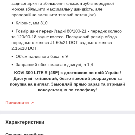
задньої зірки та збільшенні кількості зубів передньої
можна збільшити максимальну швидкість, але
пропорційно зменшити тяговий потенціал)
Кліренс, мм 310
Розмір шин передні/задні 80/100-21 - переднє колесо
та 120/90-18 заднє колесо. Посадковий розмір обода
переднього колеса J1.60х21 DOT; заднього колеса
2,15х18 DOT.
Об'єм паливного бака, л 9
Заправний обсяг масла в двигуні, л 1,4
KOVI 300 LITE R (48F) з доставкою по всій Україні!
Доступні готівковий, безготівковий розрахунок та
покупка на виплат. Замовляй прямо зараз та отримай
консультацію по телефону!
Приховати
Характеристики
Основні атрибути