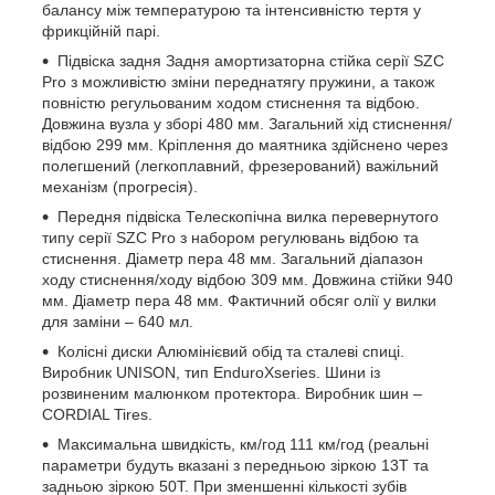
балансу між температурою та інтенсивністю тертя у
фрикційній парі.
Підвіска задня Задня амортизаторна стійка серії SZC
Pro з можливістю зміни переднатягу пружини, а також
повністю регульованим ходом стиснення та відбою.
Довжина вузла у зборі 480 мм. Загальний хід стиснення/
відбою 299 мм. Кріплення до маятника здійснено через
полегшений (легкоплавний, фрезерований) важільний
механізм (прогресія).
Передня підвіска Телескопічна вилка перевернутого
типу серії SZC Pro з набором регулювань відбою та
стиснення. Діаметр пера 48 мм. Загальний діапазон
ходу стиснення/ходу відбою 309 мм. Довжина стійки 940
мм. Діаметр пера 48 мм. Фактичний обсяг олії у вилки
для заміни – 640 мл.
Колісні диски Алюмінієвий обід та сталеві спиці.
Виробник UNISON, тип EnduroXseries. Шини із
розвиненим малюнком протектора. Виробник шин –
CORDIAL Tires.
Максимальна швидкість, км/год 111 км/год (реальні
параметри будуть вказані з передньою зіркою 13T та
задньою зіркою 50T. При зменшенні кількості зубів