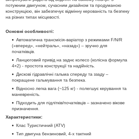
потужним двигуном, сучасним дизайном та продуманою
конструкцією, він забезпечує відмінну керованість та безпеку
на різних типах місцевості.
Основні особливості:
Автоматична трансмісія-варіатор з режимами F/N/R
(«вперед», «нейтраль», «назад») – зручно для
початківців.
Ланцюговий привід на заднє колесо (колісна формула
4×2) - простота конструкції та надійність.
Дискові гідравлічні гальма спереду та ззаду –
покращене гальмування та безпека.
Відносно легка вага (~125 кг) - полегшує керування та
маневреність.
Підходить для підлітків/початківців – зазначено вікове
призначення.
Характеристики:
Клас Туристичний (ATV)
Тип двигуна бензиновий, 4-х тактний