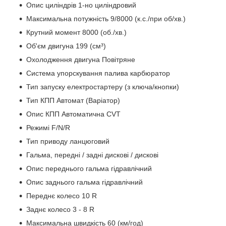
Опис циліндрів 1-но циліндровий
Максимальна потужність 9/8000 (к.с./при об/хв.)
Крутний момент 8000 (об./хв.)
Об'єм двигуна 199 (см³)
Охолодження двигуна Повітряне
Система упорскування палива карбюратор
Тип запуску електростартеру (з ключа/кнопки)
Тип КПП Автомат (Варіатор)
Опис КПП Автоматична CVT
Режимі F/N/R
Тип приводу ланцюговий
Гальма, передні / задні дискові / дискові
Опис переднього гальма гідравлічний
Опис заднього гальма гідравлічний
Переднє колесо 10 R
Заднє колесо 3 - 8 R
Максимальна швидкість 60 (км/год)