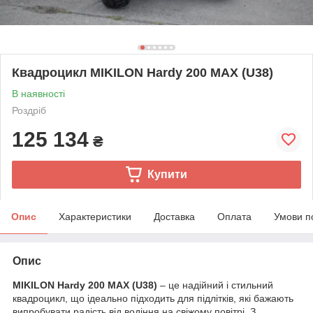
Квадроцикл MIKILON Hardy 200 MAX (U38)
В наявності
Роздріб
125 134
₴
Купити
Опис
Характеристики
Доставка
Оплата
Умови п
Опис
MIKILON Hardy 200 MAX (U38)
– це надійний і стильний
квадроцикл, що ідеально підходить для підлітків, які бажають
випробувати радість від водіння на свіжому повітрі. З