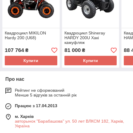
Квадроцикл MIKILON
Квадроцикл Shineray
Ква
Hardy 200 (U68)
HARDY 200U Хакі
HAM
камуфляж
107 764
81 000
88 
₴
₴
Купити
Купити
Про нас
Рейтинг не сформований
Менше 5 відгуків за останній рік
Працює з 17.04.2013
м. Харків
авторынок "Барабашова" ул. 50 лет ВЛКСМ 182, Харків,
Україна