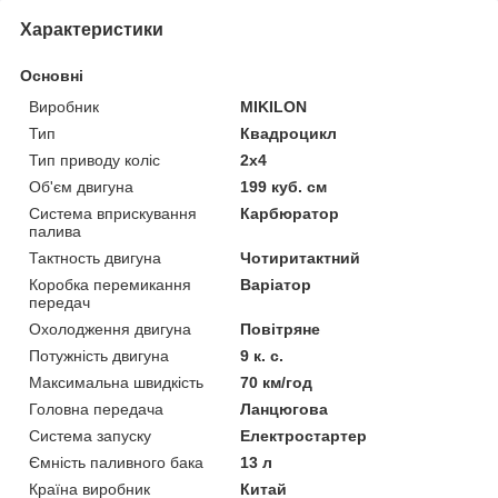
Характеристики
Основні
Виробник
MIKILON
Тип
Квадроцикл
Тип приводу коліс
2х4
Об'єм двигуна
199 куб. см
Система вприскування
Карбюратор
палива
Тактность двигуна
Чотиритактний
Коробка перемикання
Варіатор
передач
Охолодження двигуна
Повітряне
Потужність двигуна
9 к. с.
Максимальна швидкість
70 км/год
Головна передача
Ланцюгова
Система запуску
Електростартер
Ємність паливного бака
13 л
Країна виробник
Китай