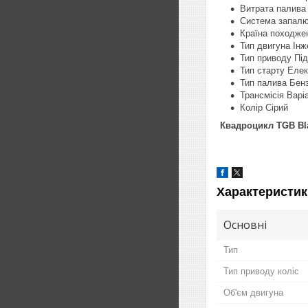
Витрата палива 
Система запал
Країна походже
Тип двигуна Ін
Тип приводу Пі
Тип старту Еле
Тип палива Бен
Трансмісія Варі
Колір Сірий
Квадроцикл TGB Bl
Характеристик
Основні
Тип
Тип приводу коліс
Об'єм двигуна