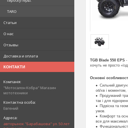
гироскутеры.
TARO
Статьи
О нас
Отзывы
Доставка и оплата
TGB Blade 550 EPS
-
хочуть не просто «їз
КОНТАКТИ
Основні особливост
Сильний двигун:
"Мотосалон Кобра" Магазин
об/хв і моментом,
мототехники
Продуманий тран
так і для підкорен
Підвіска та гео
Евгений
умов.
Комфорт та осна
все для максималь
авторынок "Барабашова" ул. 50 лет
Функціональніст