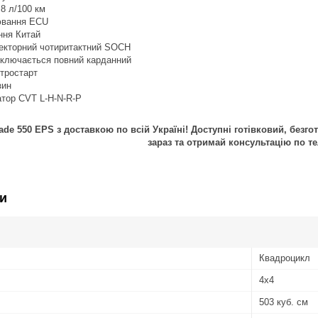
8 л/100 км
ювання ECU
ння Китай
жекторний чотиритактний SOCH
дключається повний карданний
ктростарт
зин
атор CVT L-H-N-R-P
ade 550 EPS
з доставкою по всій Україні! Доступні готівковий, безг
зараз та отримай консультацію по т
и
Квадроцикл
4х4
503 куб. см