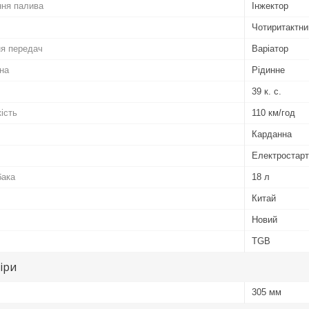
ння палива
Інжектор
Чотиритактни
ня передач
Варіатор
на
Рідинне
39 к. с.
ість
110 км/год
Карданна
Електростар
бака
18 л
Китай
Новий
TGB
іри
305 мм