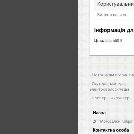
Користувальни
Витрата палива
Інформація дл
Ціна:
385 560 ₴
Мотоциклы с гаранти
Скутеры, мопеды,
электровелосипеды
Чопперы и круизеры
"Мотосалон Кобра"