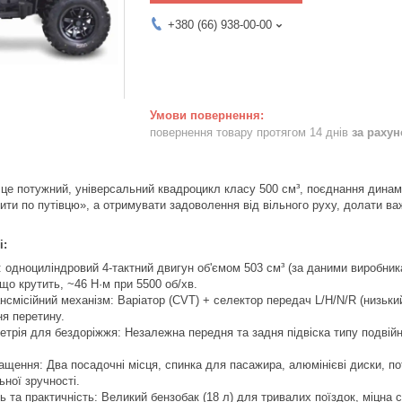
+380 (66) 938-00-00
повернення товару протягом 14 днів
за раху
 це потужний, універсальний квадроцикл класу 500 см³, поєднання динамік
дити по путівцю», а отримувати задоволення від вільного руху, долати ва
і:
 одноциліндровий 4-тактний двигун об'ємом 503 см³ (за даними виробник
 що крутить, ~46 Н·м при 5500 об/хв.
смісійний механізм: Варіатор (CVT) + селектор передач L/H/N/R (низький/
ня перетину.
метрія для бездоріжжя: Незалежна передня та задня підвіска типу подвійн
щення: Два посадочні місця, спинка для пасажира, алюмінієві диски, п
ної зручності.
ь та практичність: Великий бензобак (18 л) для тривалих поїздок, міцна 