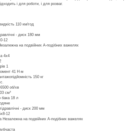
ідходить і для роботи, і для розваг.
идкість 110 км/год
дравлічні - диск 180 мм
0-12
Незалежна на подвійних А-подібних важелях
а 4х4
2
рів 1
момент 41 Н·м
нтажопідйомність 150 кг
с.
6500 об/хв
03 см³
 бака 18 л
одяне
гідравлічні - диск 200 мм
5х8-12
ка Незалежна на подвійних А-подібних важелях
рубчаста