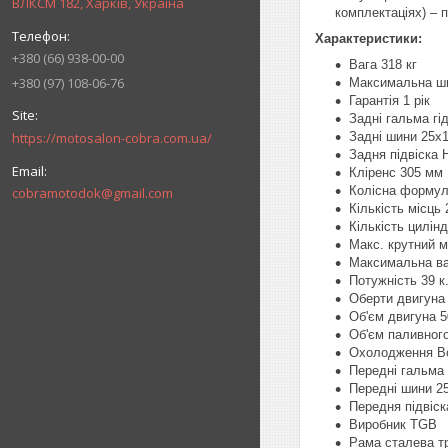
ВЛКСМ 182, Харків, Україна
комплектаціях) – п
Характеристики:
+380 (66) 938-00-00
Вага 318 кг
+380 (97) 108-06-76
Максимальна шв
Гарантія 1 рік
Задні гальма гі
https://motosalon-cobra.com.ua/
Задні шини 25х1
Задня підвіска 
Кліренс 305 мм
Колісна формул
cobramotodok@gmail.com
Кількість місць 
Кількість цилінд
Макс. крутний 
Максимальна ва
Потужність 39 к.
Оберти двигуна 
Об'єм двигуна 5
Об'єм паливного
Охолодження В
Передні гальма 
Передні шини 2
Передня підвіс
Виробник TGB
Рама сталева т