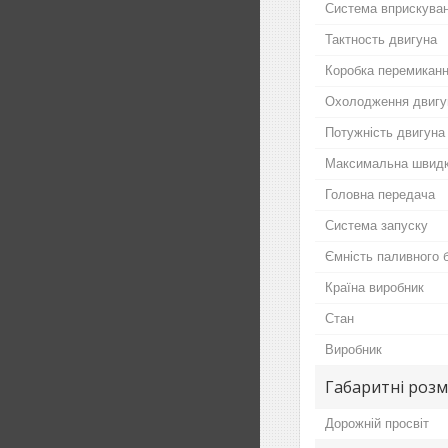
Система вприскува
Тактность двигуна
Коробка перемикан
Охолодження двигу
Потужність двигуна
Максимальна швидк
Головна передача
Система запуску
Ємність паливного 
Країна виробник
Стан
Виробник
Габаритні розм
Дорожній просвіт