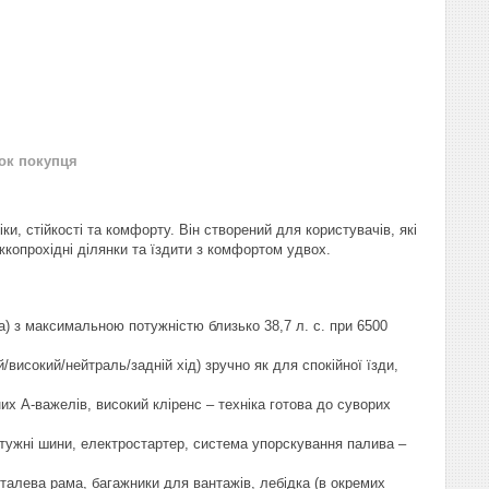
нок покупця
и, стійкості та комфорту. Він створений для користувачів, які
жкопрохідні ділянки та їздити з комфортом удвох.
а) з максимальною потужністю близько 38,7 л. с. при 6500
високий/нейтраль/задній хід) зручно як для спокійної їзди,
их А-важелів, високий кліренс – техніка готова до суворих
отужні шини, електростартер, система упорскування палива –
сталева рама, багажники для вантажів, лебідка (в окремих