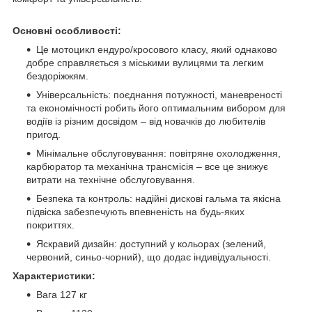
Основні особливості:
Це мотоцикл ендуро/кросового класу, який однаково
добре справляється з міськими вулицями та легким
бездоріжжям.
Універсальність: поєднання потужності, маневреності
та економічності робить його оптимальним вибором для
водіїв із різним досвідом – від новачків до любителів
пригод.
Мінімальне обслуговування: повітряне охолодження,
карбюратор та механічна трансмісія – все це знижує
витрати на технічне обслуговування.
Безпека та контроль: надійні дискові гальма та якісна
підвіска забезпечують впевненість на будь-яких
покриттях.
Яскравий дизайн: доступний у кольорах (зелений,
червоний, синьо-чорний), що додає індивідуальності.
Характеристики:
Вага 127 кг