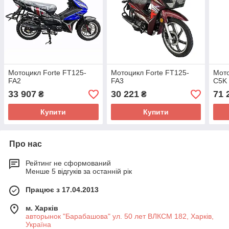
Мотоцикл Forte FT125-
Мотоцикл Forte FT125-
Мото
FA2
FA3
C5K
33 907
30 221
71 
₴
₴
Купити
Купити
Про нас
Рейтинг не сформований
Менше 5 відгуків за останній рік
Працює з 17.04.2013
м. Харків
авторынок "Барабашова" ул. 50 лет ВЛКСМ 182, Харків,
Україна