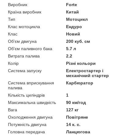
Виробник
Forte
Країна виробник
Китай
Тип
Мотоцикл
Клас мотоцикла
Ендуро
Клас
Новий
Об'єм двигуна
200 куб. см
Об'єм паливного бака
5.7 л
Витрата палива
2.2
Колір
Різні кольори
Система запуску
Електростартер і
механічний стартер
Система вприскування
Карбюратор
палива
Кількість циліндрів
1
Максимальна швидкість
90 км/год
Вага
127 кг
Охолодження двигуна
Повітряне
Потужність двигуна
14 к. с.
Головна передача
Ланцюгова