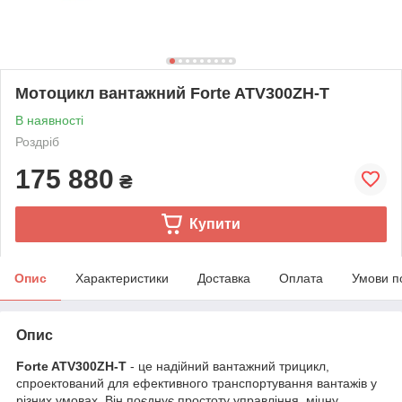
Мотоцикл вантажний Forte ATV300ZH-T
В наявності
Роздріб
175 880
₴
Купити
Опис
Характеристики
Доставка
Оплата
Умови п
Опис
Forte ATV300ZH-T
- це надійний вантажний трицикл,
спроектований для ефективного транспортування вантажів у
різних умовах. Він поєднує простоту управління, міцну