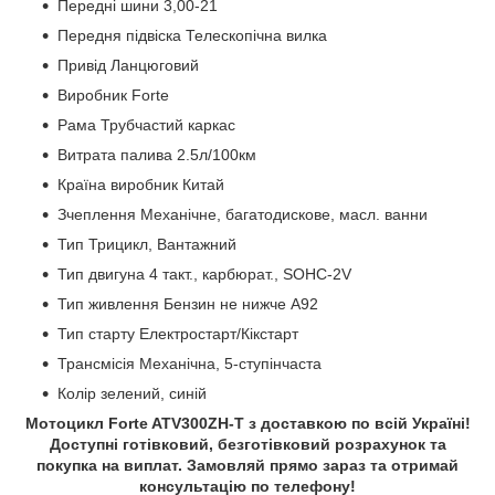
Передні шини 3,00-21
Передня підвіска Телескопічна вилка
Привід Ланцюговий
Виробник Forte
Рама Трубчастий каркас
Витрата палива 2.5л/100км
Країна виробник Китай
Зчеплення Механічне, багатодискове, масл. ванни
Тип Трицикл, Вантажний
Тип двигуна 4 такт., карбюрат., SOHC-2V
Тип живлення Бензин не нижче А92
Тип старту Електростарт/Кікстарт
Трансмісія Механічна, 5-ступінчаста
Колір зелений, синій
Мотоцикл Forte ATV300ZH-T з доставкою по всій Україні!
Доступні готівковий, безготівковий розрахунок та
покупка на виплат. Замовляй прямо зараз та отримай
консультацію по телефону!