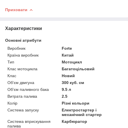
Приховати
Характеристики
Основні атрибути
Виробник
Forte
Країна виробник
Китай
Тип
Мотоцикл
Клас мотоцикла
Багатоцільовий
Клас
Новий
Об'єм двигуна
300 куб. см
Об'єм паливного бака
9.5 л
Витрата палива
2.5
Колір
Різні кольори
Система запуску
Електростартер і
механічний стартер
Система вприскування
Карбюратор
палива