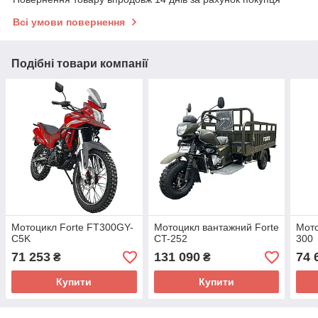
Всі умови повернення
Подібні товари компанії
Мотоцикл Forte FT300GY-
Мотоцикл вантажний Forte
Мот
C5K
CT-252
300
71 253
131 090
74 
₴
₴
Купити
Купити