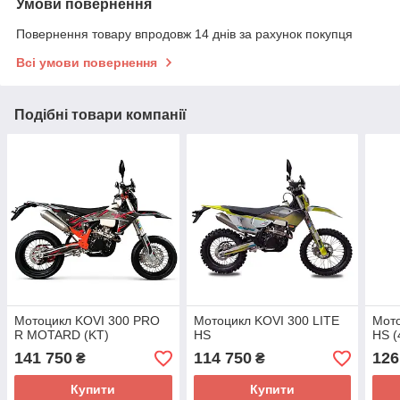
Умови повернення
Повернення товару впродовж 14 днів за рахунок покупця
Всі умови повернення
Подібні товари компанії
Мотоцикл KOVI 300 PRO
Мотоцикл KOVI 300 LITE
Мото
R MOTARD (KT)
HS
HS (
141 750
114 750
126
₴
₴
Купити
Купити