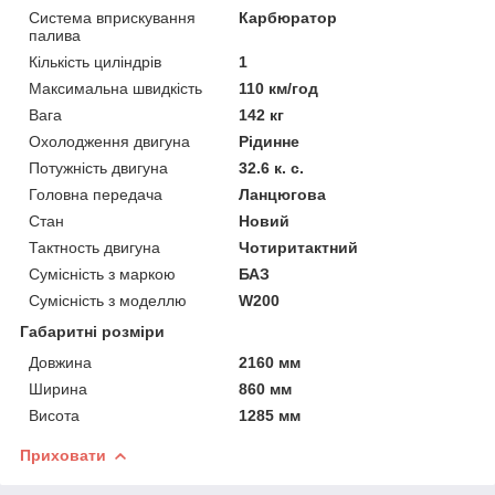
Система вприскування
Карбюратор
палива
Кількість циліндрів
1
Максимальна швидкість
110 км/год
Вага
142 кг
Охолодження двигуна
Рідинне
Потужність двигуна
32.6 к. с.
Головна передача
Ланцюгова
Стан
Новий
Тактность двигуна
Чотиритактний
Сумісність з маркою
БАЗ
Сумісність з моделлю
W200
Габаритні розміри
Довжина
2160 мм
Ширина
860 мм
Висота
1285 мм
Приховати