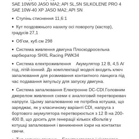
SAE 10W/50 JASO MA2; API SL,SN SILKOLENE PRO 4
SAE 10W-40 XP JASO MA2; API SN
Ступінь стиснення 11,6:1
Кут поздовжнього нахилу осі повороту (кастор),
градусів 27,1
Об'єм, куб.см 298
Система живлення двигуна Плоскодросельна
карбюратор SHXL Racing PWK34
Система електроживлення Акумулятор 12 В, 4,5 А/
год, літій-іонний. До комплектації моделі входить ключ
запалювання для розмивання контактного ланцюга під
час подавання імпульсу для запуску двигуна.
Система запалювання Електронне DC-СDI.Головним
джерелом живлення схеми є аналоговий перетворювач
напруги. Цьому запалюванню не потрібна котушка, що
заряджає, як у класичному варіанті CDI, напруга з
бортового акумулятора перетворюється з 12 В на 200-
400 В, що досить для генерації кількох кВольтів у
котушці запалювання і виникнення іскри на контактах
свечи.