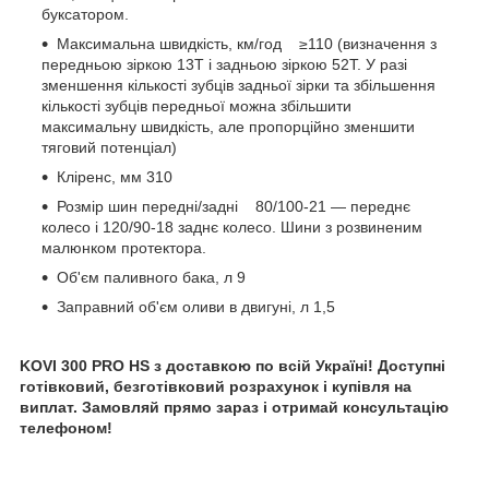
буксатором.
Максимальна швидкість, км/год ≥110 (визначення з
передньою зіркою 13T і задньою зіркою 52T. У разі
зменшення кількості зубців задньої зірки та збільшення
кількості зубців передньої можна збільшити
максимальну швидкість, але пропорційно зменшити
тяговий потенціал)
Кліренс, мм 310
Розмір шин передні/задні 80/100-21 — переднє
колесо і 120/90-18 заднє колесо. Шини з розвиненим
малюнком протектора.
Об'єм паливного бака, л 9
Заправний об'єм оливи в двигуні, л 1,5
KOVI 300 PRO HS
з доставкою по всій Україні! Доступні
готівковий, безготівковий розрахунок і купівля на
виплат. Замовляй прямо зараз і отримай консультацію
телефоном!