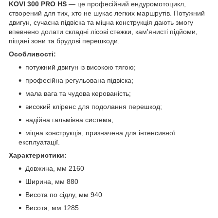
KOVI 300 PRO HS
— це професійний ендуромотоцикл,
створений для тих, хто не шукає легких маршрутів. Потужний
двигун, сучасна підвіска та міцна конструкція дають змогу
впевнено долати складні лісові стежки, кам'янисті підйоми,
піщані зони та брудові перешкоди.
Особливості:
потужний двигун із високою тягою;
професійна регульована підвіска;
мала вага та чудова керованість;
високий кліренс для подолання перешкод;
надійна гальмівна система;
міцна конструкція, призначена для інтенсивної
експлуатації.
Характеристики:
Довжина, мм 2160
Ширина, мм 880
Висота по сідлу, мм 940
Висота, мм 1285