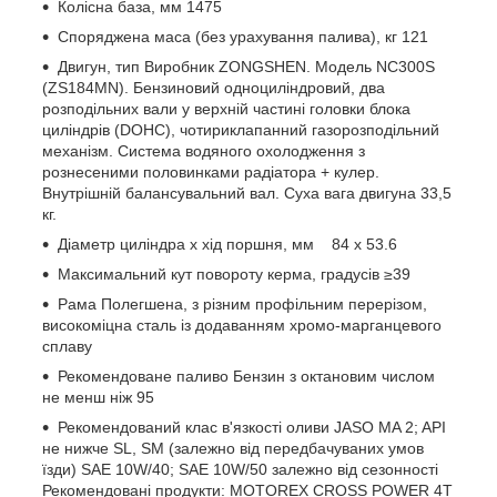
Колісна база, мм 1475
Споряджена маса (без урахування палива), кг 121
Двигун, тип Виробник ZONGSHEN. Модель NС300S
(ZS184MN). Бензиновий одноциліндровий, два
розподільних вали у верхній частині головки блока
циліндрів (DOHC), чотириклапанний газорозподільний
механізм. Система водяного охолодження з
рознесеними половинками радіатора + кулер.
Внутрішній балансувальний вал. Суха вага двигуна 33,5
кг.
Діаметр циліндра х хід поршня, мм 84 х 53.6
Максимальний кут повороту керма, градусів ≥39
Рама Полегшена, з різним профільним перерізом,
високоміцна сталь із додаванням хромо-марганцевого
сплаву
Рекомендоване паливо Бензин з октановим числом
не менш ніж 95
Рекомендований клас в'язкості оливи JASO MA 2; API
не нижче SL, SM (залежно від передбачуваних умов
їзди) SAE 10W/40; SAE 10W/50 залежно від сезонності
Рекомендовані продукти: MOTOREX CROSS POWER 4T