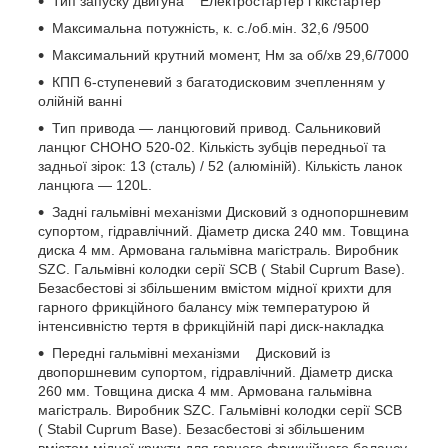
Тип запуску двигуна Електростартер і кікстартер
Максимальна потужність, к. с./об.мін. 32,6 /9500
Максимальний крутний момент, Нм за об/хв 29,6/7000
КПП 6-ступеневий з багатодисковим зчепленням у
олійній ванні
Тип привода — ланцюговий привод. Сальниковий
ланцюг CHOHO 520-02. Кількість зубців передньої та
задньої зірок: 13 (сталь) / 52 (алюміній). Кількість ланок
ланцюга — 120L.
Задні гальмівні механізми Дисковий з однопоршневим
супортом, гідравлічний. Діаметр диска 240 мм. Товщина
диска 4 мм. Армована гальмівна магістраль. Виробник
SZC. Гальмівні колодки серії SCB ( Stabil Cuprum Base).
Безасбестові зі збільшеним вмістом мідної крихти для
гарного фрикційного балансу між температурою й
інтенсивністю тертя в фрикційній парі диск-накладка
Передні гальмівні механізми Дисковий із
двопоршневим супортом, гідравлічний. Діаметр диска
260 мм. Товщина диска 4 мм. Армована гальмівна
магістраль. Виробник SZC. Гальмівні колодки серії SCB
( Stabil Cuprum Base). Безасбестові зі збільшеним
вмістом мідної крихти для гарного фрикційного балансу