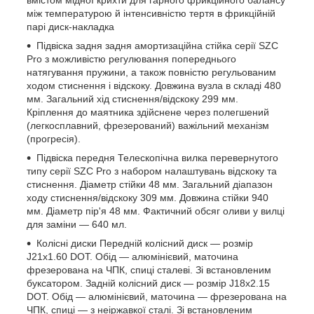
між температурою й інтенсивністю тертя в фрикційній
парі диск-накладка
Підвіска задня задня амортизаційна стійка серії SZC
Pro з можливістю регулювання попереднього
натягування пружини, а також повністю регульованим
ходом стиснення і відскоку. Довжина вузла в складі 480
мм. Загальний хід стиснення/відскоку 299 мм.
Кріплення до маятника здійснене через полегшений
(легкосплавний, фрезерований) важільний механізм
(прогресія).
Підвіска передня Телескопічна вилка перевернутого
типу серії SZC Pro з набором налаштувань відскоку та
стиснення. Діаметр стійки 48 мм. Загальний діапазон
ходу стиснення/відскоку 309 мм. Довжина стійки 940
мм. Діаметр пір'я 48 мм. Фактичний обсяг оливи у вилці
для заміни — 640 мл.
Колісні диски Передній колісний диск — розмір
J21х1.60 DOT. Обід — алюмінієвий, маточина
фрезерована на ЧПК, спиці сталеві. Зі встановленим
буксатором. Задній колісний диск — розмір J18х2.15
DOT. Обід — алюмінієвий, маточина — фрезерована на
ЧПК, спиці — з неіржавкої сталі. Зі встановленим