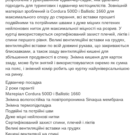
підходить для турингових і едванчер мотоциклістів. Зовнішній
матеріал зроблений із Cordura 500D і Ballistic 1660 для
максимального опору до стирання, всі вставки прошиті
подвійними та потрійними швами з дуже міцних плетених
нейлонових ниток для максимальної міцності на розрив. У
куртці використовується сертифікований захист плечей, ліктів і
спини першого рівня. Великі вентиляційні вставки на грудях,
вентиляційні вставки по всій довжині рукава, що закриваються
блискавками, а також ззаду вентиляційні кишені для
збільшення продувності в спеку. Знімна кишеня для карток
ззаду, може бути знятий і використовуватися окремо як сумка
на пояс, і знімний комір робить цю куртку найуніверсальнішою
на ринку.
Едванчер посадка
2 роки гарантії
Матеріал Cordura 500D і Ballistic 1660
Знімна вологостійка та повітропроникна Sinaqua мембрана
Знімна термопідкладка
Подвійні та потрійні шви
Дуже міцні нейлонові нитки
Сертифікований захист спини, плечей і ліктів
Великі вентиляційні вставки на грудях
Кишені вентиляції на спині