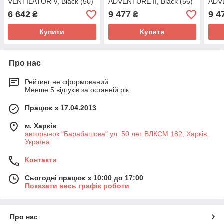
VENTILATOR V, Black (50)
ADVENTURE II, Black (56)
ADVE
6 642
9 477
9 4
₴
₴
Купити
Купити
Про нас
Рейтинг не сформований
Менше 5 відгуків за останній рік
Працює з 17.04.2013
м. Харків
авторынок "Барабашова" ул. 50 лет ВЛКСМ 182, Харків,
Україна
Контакти
Сьогодні працює з 10:00 до 17:00
Показати весь графік роботи
Про нас