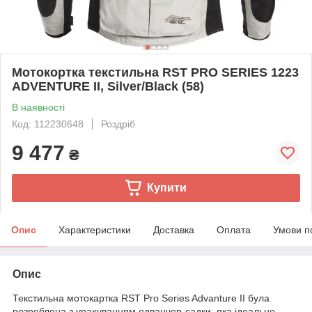
Мотокортка текстильна RST PRO SERIES 1223
ADVENTURE II, Silver/Black (58)
В наявності
Код: 112230648
Роздріб
9 477
₴
Купити
Опис
Характеристики
Доставка
Оплата
Умови п
Опис
Текстильна мотокартка RST Pro Series Advanture II була
розроблена з урахуванням едванчер-садки, яка ідеально