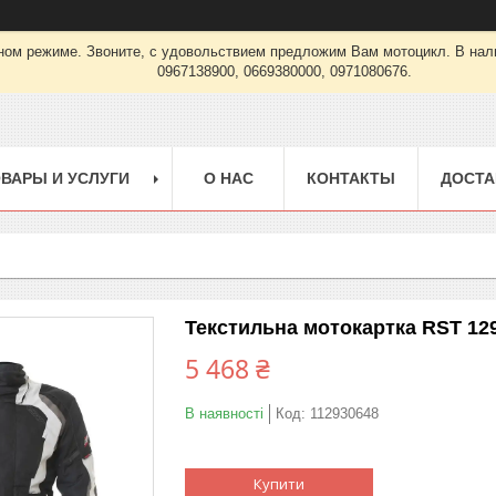
урном режиме. Звоните, с удовольствием предложим Вам мотоцикл. В
0967138900, 0669380000, 0971080676.
ВАРЫ И УСЛУГИ
О НАС
КОНТАКТЫ
ДОСТА
Текстильна мотокартка RST 1293
5 468 ₴
В наявності
Код:
112930648
Купити