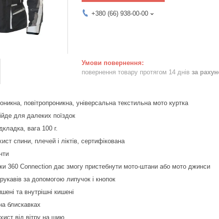
+380 (66) 938-00-00
повернення товару протягом 14 днів
за раху
никна, повітропроникна, універсальна текстильна мото куртка
дійде для далеких поїздок
дкладка, вага 100 г.
ст спини, плечей і ліктів, сертифікована
нти
ки 360 Connection дає змогу пристебнути мото-штани або мото джинси
 рукавів за допомогою липучок і кнопок
ишені та внутрішні кишені
 на блискавках
хист від вітру на шию