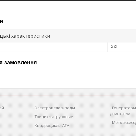
и
цькі характеристики
XXL
я замовлення
ей
Электровелосипеды
Генераторы
двигатели
Трициклы грузовые
Мотоаксессу
Квадроциклы ATV