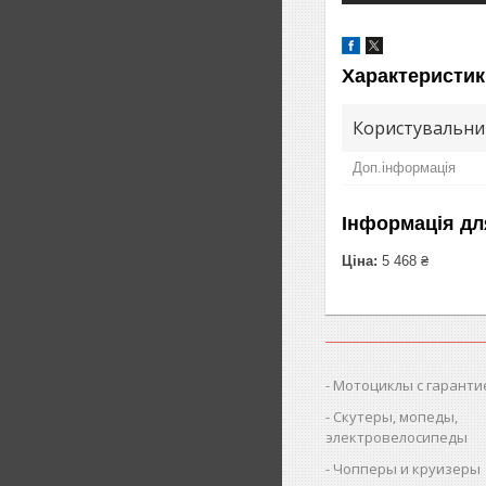
Характеристик
Користувальни
Доп.інформація
Інформація дл
Ціна:
5 468 ₴
Мотоциклы с гаранти
Скутеры, мопеды,
электровелосипеды
Чопперы и круизеры