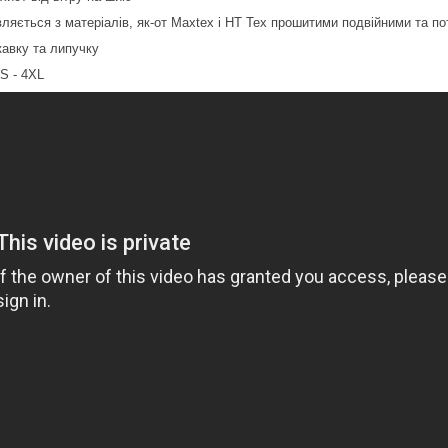
вляється з матеріалів, як-от Maxtex і HT Tex прошитими подвійними та п
кавку та липучку
S - 4XL