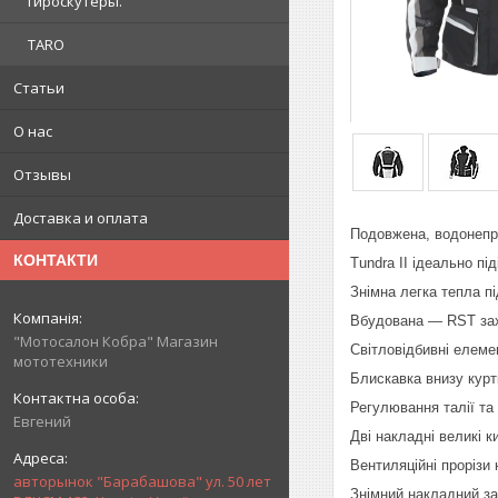
гироскутеры.
TARO
Статьи
О нас
Отзывы
Доставка и оплата
Подовжена, водонепро
КОНТАКТИ
Tundra II ідеально пі
Знімна легка тепла пі
Вбудована — RST захи
"Мотосалон Кобра" Магазин
Світловідбивні елеме
мототехники
Блискавка внизу курт
Регулювання талії та
Евгений
Дві накладні великі к
Вентиляційні прорізи
авторынок "Барабашова" ул. 50 лет
Знімний накладний за