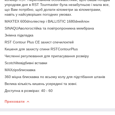
упродовж дня в RST Tourmaster була незабутньою і мала все,
що Вам потрібно, щоб долати кілометри за кілометрами,
навіть у найсуворіших погодних умовах.
MAXTEX 600dполіестер і BALLISTIC 1680dнейлон
SINAQUAвологостійка та повітропроникна мембрана
Знімна підкладка
RST Contour Plus CE захист спечилоктей
Кишеня для захисту спини RSTContourPlus
Численні регулювання для припасування розміру
Scotchliteвідбивні вставки
MAXzipsблискавка
360 міцна блискавка по всьому колу для підстібання штанів
Велика кількість кишень усередині та зовні.
Доступна в розмірах: 40 - 60
Приховати