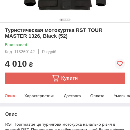
Туристическая мотокуртка RST TOUR
MASTER 1326, Black (52)
В наявності
Код: 113260142
Роздріб
4 010
₴
Купити
Опис
Характеристики
Доставка
Оплата
Умови п
Опис
RST Tourmaster це турингова мотокурка начально рівня в
колекції RST. Переповнена особливостями, щоб Ваша поїздка