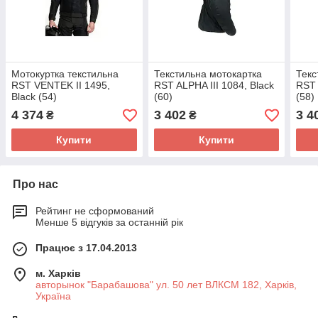
Мотокуртка текстильна
Текстильна мотокартка
Текс
RST VENTEK II 1495,
RST ALPHA III 1084, Black
RST 
Black (54)
(60)
(58)
4 374
3 402
3 4
₴
₴
Купити
Купити
Про нас
Рейтинг не сформований
Менше 5 відгуків за останній рік
Працює з 17.04.2013
м. Харків
авторынок "Барабашова" ул. 50 лет ВЛКСМ 182, Харків,
Україна