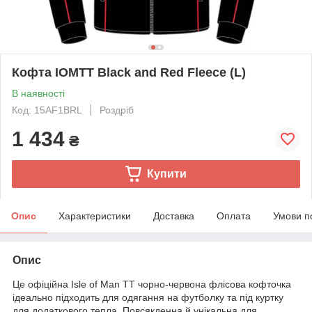
Кофта IOMTT Black and Red Fleece (L)
В наявності
Код: 15AF1BRL
Роздріб
1 434
₴
Купити
Опис
Характеристики
Доставка
Оплата
Умови п
Опис
Це офіційна Isle of Man TT чорно-червона флісова кофточка
ідеально підходить для одягання на футболку та під куртку
для додаткового тепла. Повсякденна й унікальна для