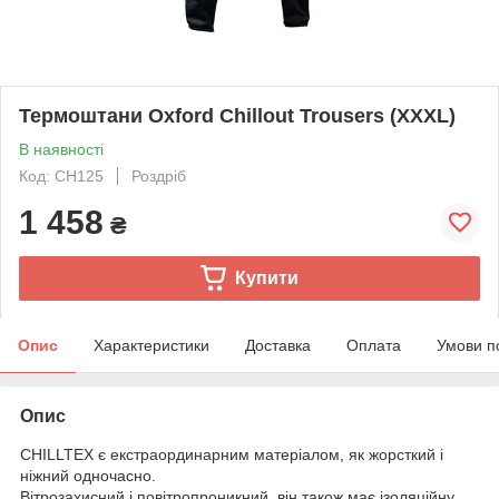
Термоштани Oxford Chillout Trousers (XXXL)
В наявності
Код: CH125
Роздріб
1 458
₴
Купити
Опис
Характеристики
Доставка
Оплата
Умови п
Опис
CHILLTEX є екстраординарним матеріалом, як жорсткий і
ніжний одночасно.
Вітрозахисний і повітропроникний, він також має ізоляційну