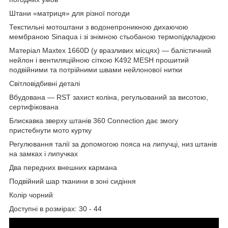
Штани «матриця» для різної погоди
Текстильні мотоштани з водонепроникною дихаючою
мембраною Sinaqua і зі знімною стьобаною термопідкладкою
Матеріал Maxtex 1660D (у вразливих місцях) — балістичний
нейлон і вентиляційною сіткою K492 MESH прошитий
подвійними та потрійними швами нейлонової нитки
Світловідбивні деталі
Вбудована — RST захист коліна, регульований за висотою,
сертифікована
Блискавка зверху штанів 360 Connection дає змогу
пристебнути мото куртку
Регулювання талії за допомогою пояса на липучці, низ штанів
на замках і липучках
Два передних внешних кармана
Подвійний шар тканини в зоні сидіння
Колір чорний
Доступні в розмірах: 30 - 44