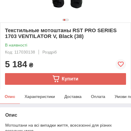
Текстильные мотоштаны RST PRO SERIES
1703 VENTILATOR V, Black (38)
В наявності
Код: 117030138
Роздріб
5 184
₴
Купити
Опис
Характеристики
Доставка
Оплата
Умови п
Опис
Мотоштани на всі випадки життя, всесезонні для різних
погодних умов