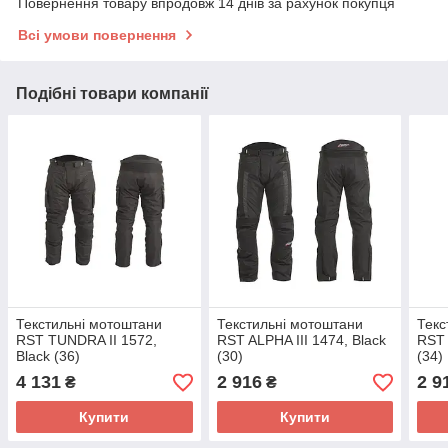
Повернення товару впродовж 14 днів за рахунок покупця
Всі умови повернення
Подібні товари компанії
Текстильні мотоштани
Текстильні мотоштани
Текс
RST TUNDRA II 1572,
RST ALPHA III 1474, Black
RST 
Black (36)
(30)
(34)
4 131
2 916
2 9
₴
₴
Купити
Купити