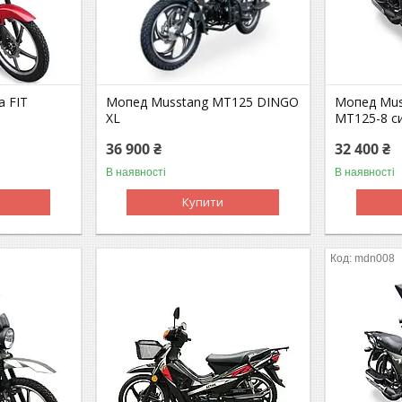
a FIT
Мопед Musstang МТ125 DINGO
Мопед Muss
XL
MT125-8 си
36 900 ₴
32 400 ₴
В наявності
В наявності
Купити
mdn008