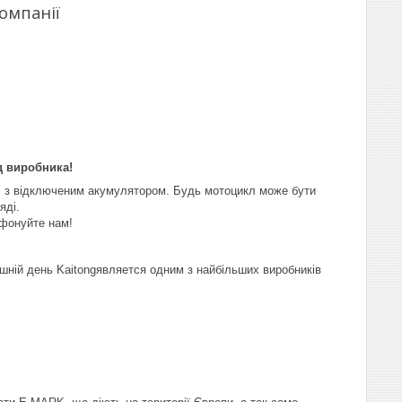
омпанії
д виробника!
у і з відключеним акумулятором. Будь мотоцикл може бути
яді.
ефонуйте нам!
нішній день Kaitongявляется одним з найбільших виробників