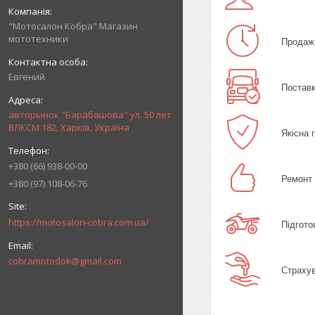
"Мотосалон Кобра" Магазин
мототехники
Продаж 
Евгений
Поставк
авторынок "Барабашова" ул. 50 лет
ВЛКСМ 182, Харків, Україна
Якісна 
+380 (66) 938-00-00
Ремонт 
+380 (97) 108-06-76
https://motosalon-cobra.com.ua/
Підгото
cobramotodok@gmail.com
Страхув