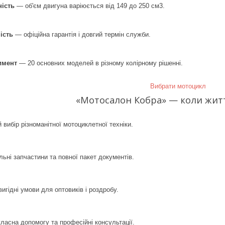
ність
— об'єм двигуна варіюється від 149 до 250 см3.
ість
— офіційна гарантія і довгий термін служби.
имент
— 20 основних моделей в різному колірному рішенні.
Вибрати мотоцикл
«Мотосалон Кобра» — коли житт
 вибір різноманітної мотоциклетної техніки.
льні запчастини та повної пакет документів.
игідні умови для оптовиків і роздробу.
ласна допомогу та професійні консультації.