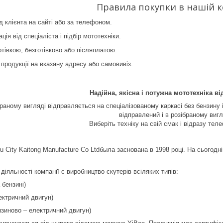
Правила покупки в нашій к
д клієнта на сайті або за телефоном.
ція від спеціаліста і підбір мототехніки.
тівкою, безготівково або післяплатою.
продукції на вказану адресу або самовивіз.
Надійна, якісна і потужна мототехніка ві
раному вигляді відправляється на спеціалізованому каркасі без бензин
відправлений і в розібраному вигл
Виберіть техніку на свій смак і відразу тел
ou City Kaitong Manufacture Co Ltdбыла заснована в 1998 році. На сьогод
іяльності компанії є виробництво скутерів всіляких типів:
 бензині)
ектричний двигун)
нзиново – електричний двигун)