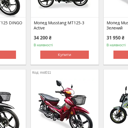
Т125 DINGO
Мопед Musstang MT125-3
Мопед Mus
Active
Зелений
34 200 ₴
31 950 ₴
В наявності
В наявності
Купити
mst011