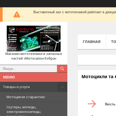
Выставочный зал с мототехникой работает в деж
ГЛАВНАЯ
ТО
Магазин мототехники и запасных
частей «Мотосалон Кобра»
Мотоцикли та 
Товары и услуги
Мотоцикли з гарантією
Якість
Скутеры, мопеды,
электровелосипеды,