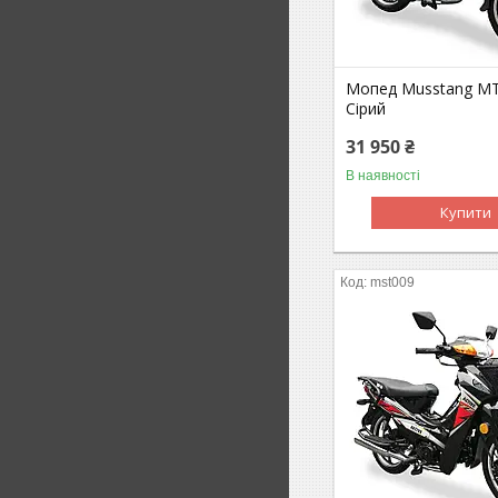
Мопед Musstang М
Сірий
31 950 ₴
В наявності
Купити
mst009