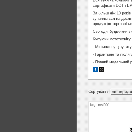
Вся техніка компанії
сертифікати DOT і EP
За більш ніж 10 років
зупиняється на досяг
продукцію торгової м
Сьогодні будь-який в
Купуючи мототехніку 
- Мінімальну ціну, я
- Гарантійне та після
- Повний модельний р
mst001