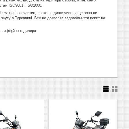
ати E-MARK, що діють на території Європи, а так само
ртам ISO9001 і ISO2000.
 техніки і запчастин, проте не дивлячись на це вона не
о збуту в Туреччині. Все це дозволяє задовольняти попит на
 в офіційного дилера.