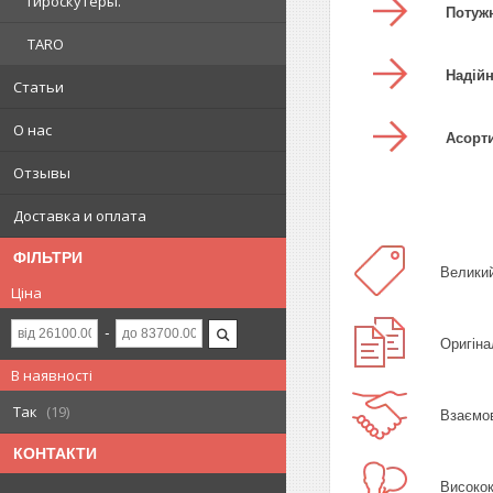
гироскутеры.
Потуж
TARO
Надійн
Статьи
О нас
Асорт
Отзывы
Доставка и оплата
ФІЛЬТРИ
Великий
Ціна
Оригіна
В наявності
Так
19
Взаємов
КОНТАКТИ
Високок