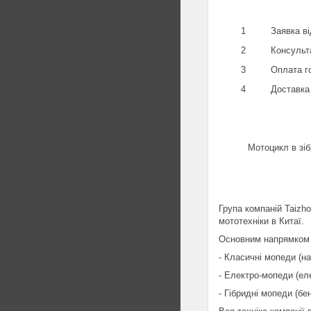
1
Заявка ві
2
Консульта
3
Оплата го
4
Доставка 
Мотоцикл в зіб
Група компаній Taizh
мототехніки в Китаї.
Основним напрямком д
- Класичні мопеди (на
- Електро-мопеди (ел
- Гібридні мопеди (бе