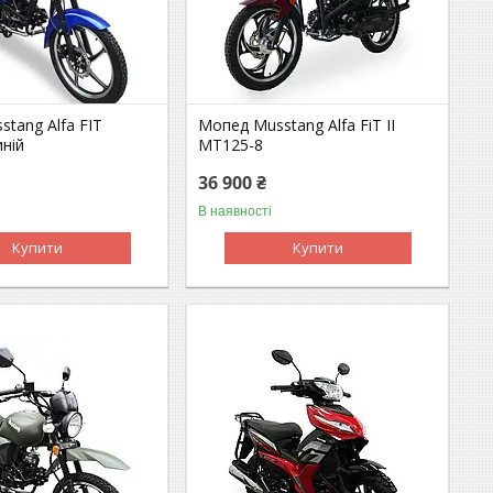
tang Alfa FIT
Мопед Musstang Alfa FiT II
ній
MT125-8
36 900 ₴
В наявності
Купити
Купити