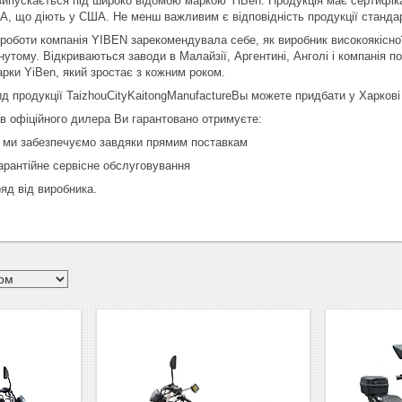
 випускається під широко відомою маркою YiBen. Продукція має сертифік
A, що діють у США. Не менш важливим є відповідність продукції станда
 роботи компанія YIBEN зарекомендувала себе, як виробник високоякісної
нутому. Відкриваються заводи в Малайзії, Аргентині, Анголі і компанія п
арки YiBen, який зростає з кожним роком.
ид продукції TaizhouCityKaitongManufactureВы можете придбати у Харкові
в офіційного дилера Ви гарантовано отримуєте:
ку ми забезпечуємо завдяки прямим поставкам
гарантійне сервісне обслуговування
яд від виробника.