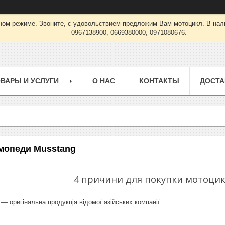
урном режиме. Звоните, с удовольствием предложим Вам мотоцикл. В
0967138900, 0669380000, 0971080676.
ВАРЫ И УСЛУГИ
О НАС
КОНТАКТЫ
ДОСТА
мопеди Musstang
4 причини для покупки мотоцик
— оригінальна продукція відомої азійських компанії.