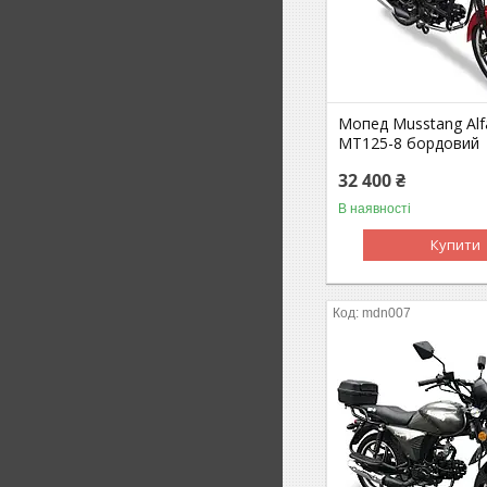
Мопед Musstang Alf
MT125-8 бордовий
32 400 ₴
В наявності
Купити
mdn007